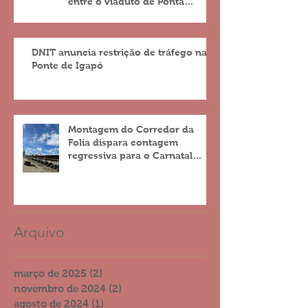
entre o viaduto de Ponta
Negra e o do 4º Centenário
DNIT anuncia restrição de tráfego na
Ponte de Igapó
Montagem do Corredor da
Folia dispara contagem
regressiva para o Carnatal
2023
Arquivo
março de 2025
(2)
2 posts
novembro de 2024
(2)
2 posts
agosto de 2024
(1)
1 post