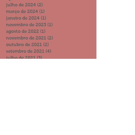
julho de 2024
(2)
2 posts
março de 2024
(1)
1 post
janeiro de 2024
(1)
1 post
novembro de 2023
(1)
1 post
agosto de 2022
(1)
1 post
novembro de 2021
(2)
2 posts
outubro de 2021
(2)
2 posts
setembro de 2021
(4)
4 posts
julho de 2021
(3)
3 posts
junho de 2021
(4)
4 posts
dezembro de 2020
(4)
4 posts
novembro de 2020
(4)
4 posts
outubro de 2020
(3)
3 posts
setembro de 2020
(11)
11 posts
agosto de 2020
(11)
11 posts
julho de 2020
(9)
9 posts
junho de 2020
(19)
19 posts
maio de 2020
(7)
7 posts
abril de 2020
(14)
14 posts
março de 2020
(12)
12 posts