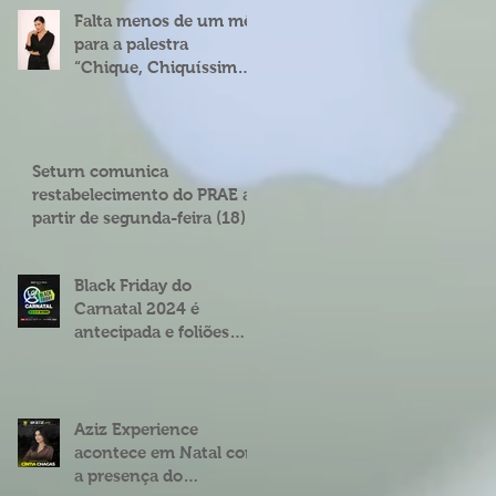
Falta menos de um mês
para a palestra
“Chique, Chiquíssima”
com Cíntia Chagas em
Natal
Seturn comunica
restabelecimento do PRAE a
partir de segunda-feira (18)
Black Friday do
Carnatal 2024 é
antecipada e foliões
podem garantir abadás
e combos com
descontos de até 25%
Aziz Experience
acontece em Natal com
a presença do