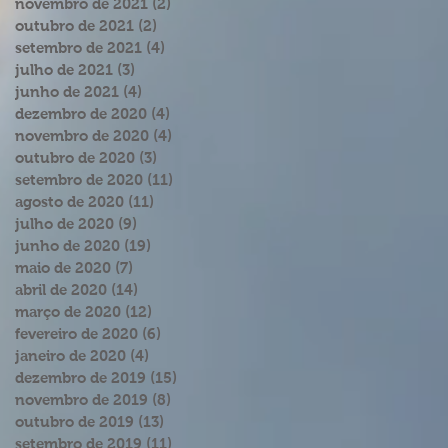
novembro de 2021
(2)
2 posts
outubro de 2021
(2)
2 posts
setembro de 2021
(4)
4 posts
julho de 2021
(3)
3 posts
junho de 2021
(4)
4 posts
dezembro de 2020
(4)
4 posts
novembro de 2020
(4)
4 posts
outubro de 2020
(3)
3 posts
setembro de 2020
(11)
11 posts
agosto de 2020
(11)
11 posts
julho de 2020
(9)
9 posts
junho de 2020
(19)
19 posts
maio de 2020
(7)
7 posts
abril de 2020
(14)
14 posts
março de 2020
(12)
12 posts
fevereiro de 2020
(6)
6 posts
janeiro de 2020
(4)
4 posts
dezembro de 2019
(15)
15 posts
novembro de 2019
(8)
8 posts
outubro de 2019
(13)
13 posts
setembro de 2019
(11)
11 posts