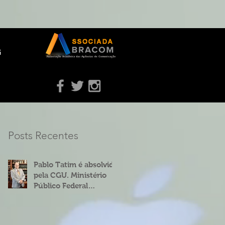
g
Posts Recentes
Pablo Tatim é absolvido
pela CGU. Ministério
Público Federal
concorda.