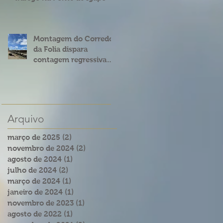
Montagem do Corredor
da Folia dispara
contagem regressiva
para o Carnatal 2023
Arquivo
março de 2025
(2)
2 posts
novembro de 2024
(2)
2 posts
agosto de 2024
(1)
1 post
julho de 2024
(2)
2 posts
março de 2024
(1)
1 post
janeiro de 2024
(1)
1 post
novembro de 2023
(1)
1 post
agosto de 2022
(1)
1 post