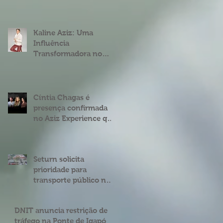
fenômeno digital
Cíntia Chagas
Kaline Aziz: Uma
Influência
Transformadora no
Mercado Imobiliário
Brasileiro
Cíntia Chagas é
presença confirmada
no Aziz Experience que
acontece em Natal
Seturn solicita
prioridade para
transporte público na
BR 101 entre o viaduto
de Ponta Negra e o do
DNIT anuncia restrição de
4º Centenário
tráfego na Ponte de Igapó