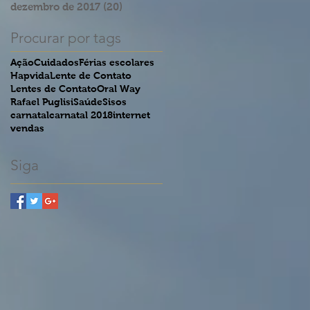
dezembro de 2017
(20)
20 posts
Procurar por tags
Ação
Cuidados
Férias escolares
Hapvida
Lente de Contato
Lentes de Contato
Oral Way
Rafael Puglisi
Saúde
Sisos
carnatal
carnatal 2018
internet
vendas
Siga