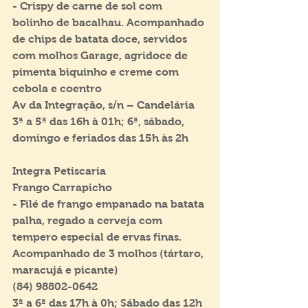
- Crispy de carne de sol com 
bolinho de bacalhau. Acompanhado 
de chips de batata doce, servidos 
com molhos Garage, agridoce de 
pimenta biquinho e creme com 
cebola e coentro
Av da Integração, s/n – Candelária
3ª a 5ª das 16h à 01h; 6ª, sábado, 
domingo e feriados das 15h às 2h
Integra Petiscaria
Frango Carrapicho
- Filé de frango empanado na batata 
palha, regado a cerveja com 
tempero especial de ervas finas. 
Acompanhado de 3 molhos (tártaro, 
maracujá e picante)
(84) 98802-0642
3ª a 6ª das 17h à 0h; Sábado das 12h 