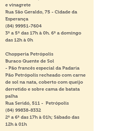
e vinagrete
Rua São Geraldo, 75 - Cidade da 
Esperança
(84) 99951-7604
3ª a 5ª das 17h à 0h. 6ª a domingo 
das 12h à 0h
Chopperia Petrópolis
Buraco Quente de Sol
- Pão francês especial da Padaria 
Pão Petrópolis recheado com carne 
de sol na nata, coberto com queijo 
derretido e sobre cama de batata 
palha
Rua Seridó, 511 -  Petrópolis
(84) 99838-8332
2ª a 6ª das 17h à 01h; Sábado das 
12h à 01h