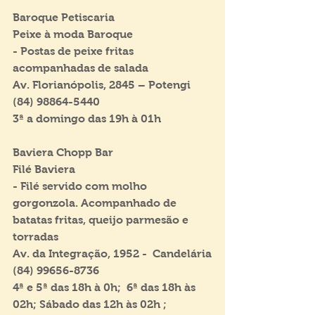
Baroque Petiscaria
Peixe à moda Baroque
- Postas de peixe fritas 
acompanhadas de salada
Av. Florianópolis, 2845 – Potengi
(84) 98864-5440
3ª a domingo das 19h à 01h
Baviera Chopp Bar
Filé Baviera
- Filé servido com molho 
gorgonzola. Acompanhado de 
batatas fritas, queijo parmesão e 
torradas
Av. da Integração, 1952 -  Candelária
(84) 99656-8736
4ª e 5ª das 18h à 0h;  6ª das 18h às 
02h; Sábado das 12h às 02h ; 