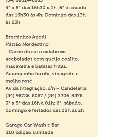
(84) 99814-8863
3ª a 5ª das 16h30 à 1h; 6ª e sábado 
das 16h30 às 4h; Domingo das 13h 
às 23h
Espetinhos Apodi
Mistão Nordestino
- Carne de sol e calabresa 
acebolados com queijo coalho, 
macaxeira e batatas fritas. 
Acompanha farofa, vinagrete e 
molho rosé
Av da Integração, s/n – Candelária
(84) 98726-8087 / (84) 3206-5878
3ª a 5ª das 16h à 01h; 6ª, sábado, 
domingo e feriados das 15h às 2h
Garage Car Wash e Bar
S10 Edição Limitada