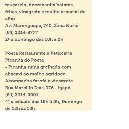
muçarela. Acompanha batatas 
fritas, vinagrete e molho especial de 
alho
Av. Maranguape, 740, Zona Norte
(84) 3214-5777
2ª a domingo das 18h à 0h
Poeta Restaurante e Petiscaria
Picanha do Poeta
- Picanha suína grelhada com 
abacaxi ao molho agridoce. 
Acompanha farofa e vinagrete
Rua Marcilio Dias, 376 - Igapó 
(84) 3214-0001
4ª a sábado das 18h à 0h; Domingo 
de 12h às 18h
Real Botequim