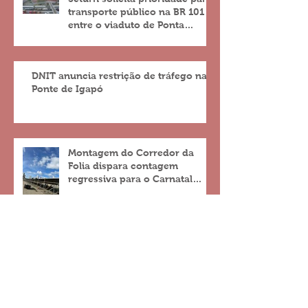
transporte público na BR 101
entre o viaduto de Ponta
Negra e o do 4º Centenário
DNIT anuncia restrição de tráfego na
Ponte de Igapó
Montagem do Corredor da
Folia dispara contagem
regressiva para o Carnatal
2023
Arquivo
março de 2025
(2)
2 posts