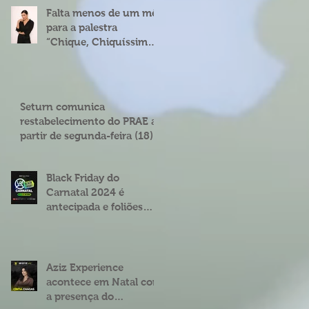
Falta menos de um mês
para a palestra
“Chique, Chiquíssima”
com Cíntia Chagas em
Natal
Seturn comunica
restabelecimento do PRAE a
partir de segunda-feira (18)
Black Friday do
Carnatal 2024 é
antecipada e foliões
podem garantir abadás
e combos com
descontos de até 25%
Aziz Experience
acontece em Natal com
a presença do