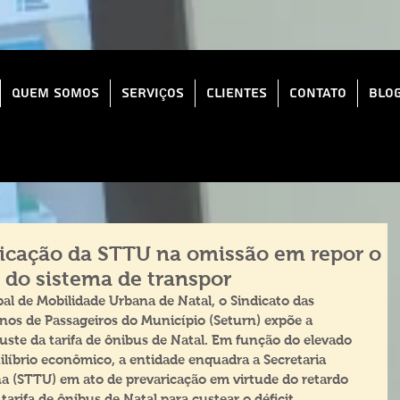
Quem Somos
Serviços
Clientes
Contato
Blo
ricação da STTU na omissão em repor o
 do sistema de transpor
l de Mobilidade Urbana de Natal, o Sindicato das 
os de Passageiros do Município (Seturn) expõe a 
uste da tarifa de ônibus de Natal. Em função do elevado 
uilíbrio econômico, a entidade enquadra a Secretaria 
a (STTU) em ato de prevaricação em virtude do retardo 
arifa de ônibus de Natal para custear o déficit 