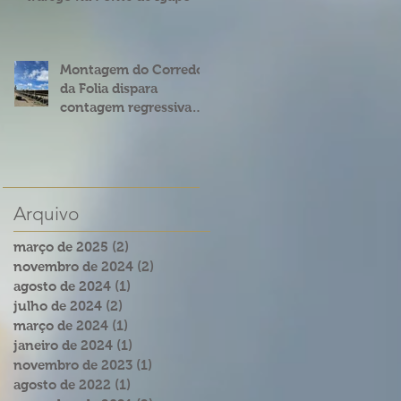
Montagem do Corredor
da Folia dispara
contagem regressiva
para o Carnatal 2023
Arquivo
março de 2025
(2)
2 posts
novembro de 2024
(2)
2 posts
agosto de 2024
(1)
1 post
julho de 2024
(2)
2 posts
março de 2024
(1)
1 post
janeiro de 2024
(1)
1 post
novembro de 2023
(1)
1 post
agosto de 2022
(1)
1 post