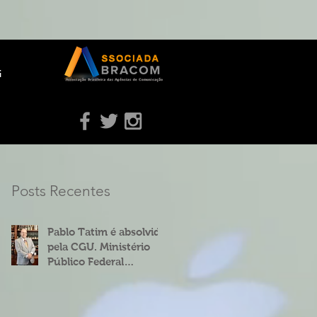
g
Posts Recentes
Pablo Tatim é absolvido
pela CGU. Ministério
Público Federal
concorda.