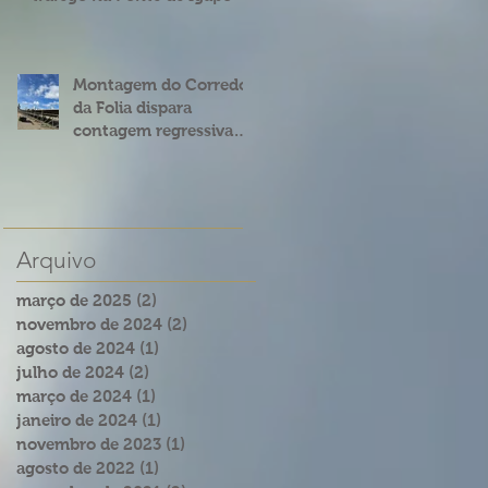
Montagem do Corredor
da Folia dispara
contagem regressiva
para o Carnatal 2023
Arquivo
março de 2025
(2)
2 posts
novembro de 2024
(2)
2 posts
agosto de 2024
(1)
1 post
julho de 2024
(2)
2 posts
março de 2024
(1)
1 post
janeiro de 2024
(1)
1 post
novembro de 2023
(1)
1 post
agosto de 2022
(1)
1 post