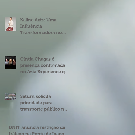
fenômeno digital
Cíntia Chagas
Kaline Aziz: Uma
Influência
Transformadora no
Mercado Imobiliário
Brasileiro
Cíntia Chagas é
presença confirmada
no Aziz Experience que
acontece em Natal
Seturn solicita
prioridade para
transporte público na
BR 101 entre o viaduto
de Ponta Negra e o do
DNIT anuncia restrição de
4º Centenário
tráfego na Ponte de Igapó