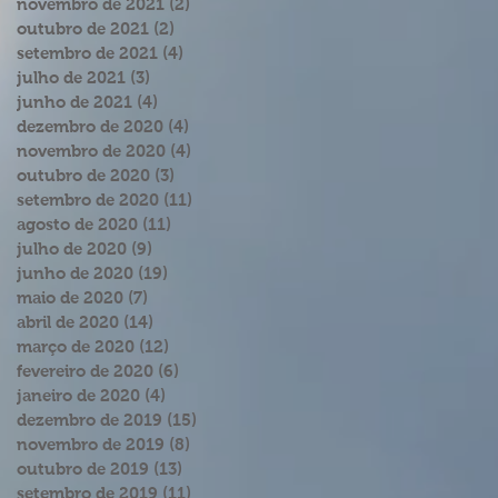
novembro de 2021
(2)
2 posts
outubro de 2021
(2)
2 posts
setembro de 2021
(4)
4 posts
julho de 2021
(3)
3 posts
junho de 2021
(4)
4 posts
dezembro de 2020
(4)
4 posts
novembro de 2020
(4)
4 posts
outubro de 2020
(3)
3 posts
setembro de 2020
(11)
11 posts
agosto de 2020
(11)
11 posts
julho de 2020
(9)
9 posts
junho de 2020
(19)
19 posts
maio de 2020
(7)
7 posts
abril de 2020
(14)
14 posts
março de 2020
(12)
12 posts
fevereiro de 2020
(6)
6 posts
janeiro de 2020
(4)
4 posts
dezembro de 2019
(15)
15 posts
novembro de 2019
(8)
8 posts
outubro de 2019
(13)
13 posts
setembro de 2019
(11)
11 posts