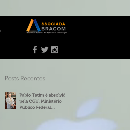
g
Posts Recentes
Pablo Tatim é absolvido
pela CGU. Ministério
Público Federal
concorda.