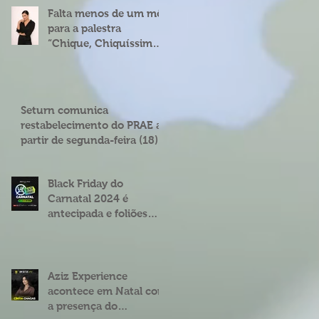
Falta menos de um mês
para a palestra
“Chique, Chiquíssima”
com Cíntia Chagas em
Natal
Seturn comunica
restabelecimento do PRAE a
partir de segunda-feira (18)
Black Friday do
Carnatal 2024 é
antecipada e foliões
podem garantir abadás
e combos com
descontos de até 25%
Aziz Experience
acontece em Natal com
a presença do