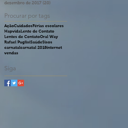
dezembro de 2017
(20)
20 posts
Procurar por tags
Ação
Cuidados
Férias escolares
Hapvida
Lente de Contato
Lentes de Contato
Oral Way
Rafael Puglisi
Saúde
Sisos
carnatal
carnatal 2018
internet
vendas
Siga