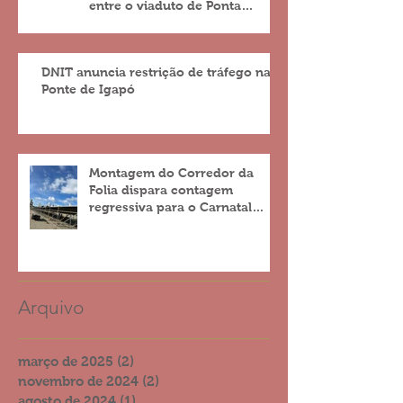
entre o viaduto de Ponta
Negra e o do 4º Centenário
DNIT anuncia restrição de tráfego na
Ponte de Igapó
Montagem do Corredor da
Folia dispara contagem
regressiva para o Carnatal
2023
Arquivo
março de 2025
(2)
2 posts
novembro de 2024
(2)
2 posts
agosto de 2024
(1)
1 post