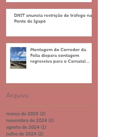
DNIT anuncia restrição de tráfego na
Ponte de Igapó
Montagem do Corredor da
Folia dispara contagem
regressiva para o Carnatal
2023
Arquivo
março de 2025
(2)
2 posts
novembro de 2024
(2)
2 posts
agosto de 2024
(1)
1 post
julho de 2024
(2)
2 posts