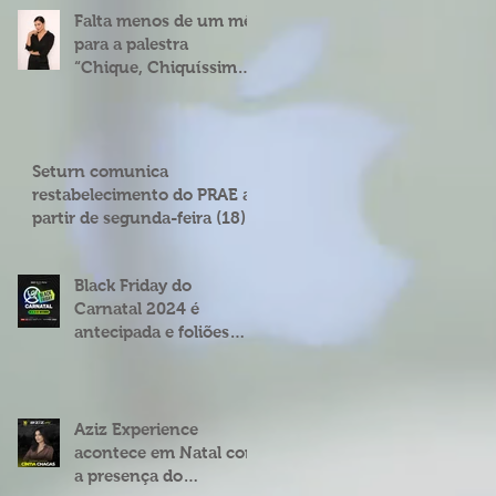
Falta menos de um mês
para a palestra
“Chique, Chiquíssima”
com Cíntia Chagas em
Natal
Seturn comunica
restabelecimento do PRAE a
partir de segunda-feira (18)
Black Friday do
Carnatal 2024 é
antecipada e foliões
podem garantir abadás
e combos com
descontos de até 25%
Aziz Experience
acontece em Natal com
a presença do