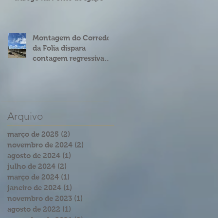
Montagem do Corredor
da Folia dispara
contagem regressiva
para o Carnatal 2023
Arquivo
março de 2025
(2)
2 posts
novembro de 2024
(2)
2 posts
agosto de 2024
(1)
1 post
julho de 2024
(2)
2 posts
março de 2024
(1)
1 post
janeiro de 2024
(1)
1 post
novembro de 2023
(1)
1 post
agosto de 2022
(1)
1 post