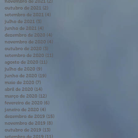
novembro de 2021
(2)
2 posts
outubro de 2021
(2)
2 posts
setembro de 2021
(4)
4 posts
julho de 2021
(3)
3 posts
junho de 2021
(4)
4 posts
dezembro de 2020
(4)
4 posts
novembro de 2020
(4)
4 posts
outubro de 2020
(3)
3 posts
setembro de 2020
(11)
11 posts
agosto de 2020
(11)
11 posts
julho de 2020
(9)
9 posts
junho de 2020
(19)
19 posts
maio de 2020
(7)
7 posts
abril de 2020
(14)
14 posts
março de 2020
(12)
12 posts
fevereiro de 2020
(6)
6 posts
janeiro de 2020
(4)
4 posts
dezembro de 2019
(15)
15 posts
novembro de 2019
(8)
8 posts
outubro de 2019
(13)
13 posts
setembro de 2019
(11)
11 posts