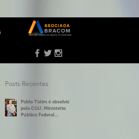
g
Posts Recentes
Pablo Tatim é absolvido
pela CGU. Ministério
Público Federal
concorda.