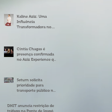
fenômeno digital
Cíntia Chagas
Kaline Aziz: Uma
Influência
Transformadora no
Mercado Imobiliário
Brasileiro
Cíntia Chagas é
presença confirmada
no Aziz Experience que
acontece em Natal
Seturn solicita
prioridade para
transporte público na
BR 101 entre o viaduto
de Ponta Negra e o do
DNIT anuncia restrição de
4º Centenário
tráfego na Ponte de Igapó