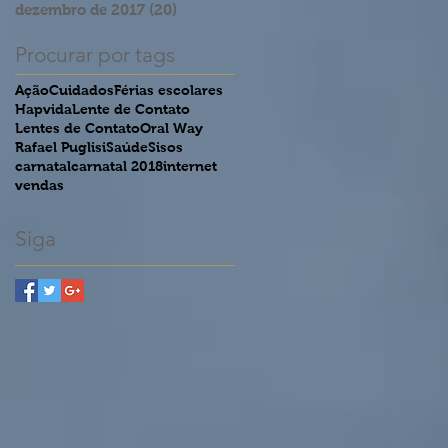
dezembro de 2017
(20)
20 posts
Procurar por tags
Ação
Cuidados
Férias escolares
Hapvida
Lente de Contato
Lentes de Contato
Oral Way
Rafael Puglisi
Saúde
Sisos
carnatal
carnatal 2018
internet
vendas
Siga