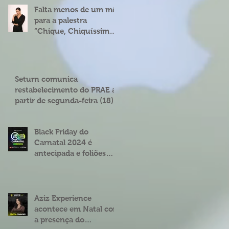
Falta menos de um mês
para a palestra
“Chique, Chiquíssima”
com Cíntia Chagas em
Natal
Seturn comunica
restabelecimento do PRAE a
partir de segunda-feira (18)
Black Friday do
Carnatal 2024 é
antecipada e foliões
podem garantir abadás
e combos com
descontos de até 25%
Aziz Experience
acontece em Natal com
a presença do