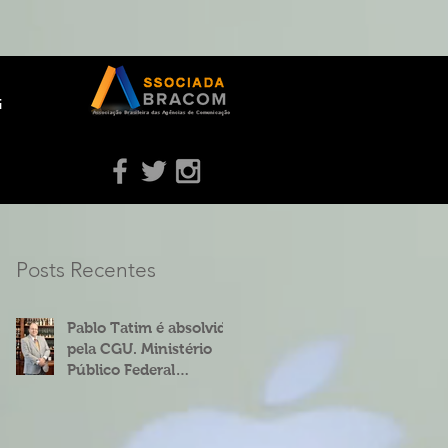
g
Posts Recentes
Pablo Tatim é absolvido
pela CGU. Ministério
Público Federal
concorda.