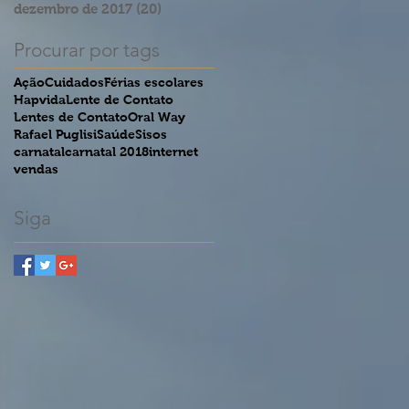
dezembro de 2017
(20)
20 posts
Procurar por tags
Ação
Cuidados
Férias escolares
Hapvida
Lente de Contato
Lentes de Contato
Oral Way
Rafael Puglisi
Saúde
Sisos
carnatal
carnatal 2018
internet
vendas
Siga