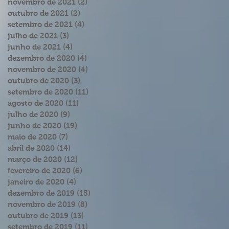
novembro de 2021
(2)
2 posts
outubro de 2021
(2)
2 posts
setembro de 2021
(4)
4 posts
julho de 2021
(3)
3 posts
junho de 2021
(4)
4 posts
dezembro de 2020
(4)
4 posts
novembro de 2020
(4)
4 posts
outubro de 2020
(3)
3 posts
setembro de 2020
(11)
11 posts
agosto de 2020
(11)
11 posts
julho de 2020
(9)
9 posts
junho de 2020
(19)
19 posts
maio de 2020
(7)
7 posts
abril de 2020
(14)
14 posts
março de 2020
(12)
12 posts
fevereiro de 2020
(6)
6 posts
janeiro de 2020
(4)
4 posts
dezembro de 2019
(15)
15 posts
novembro de 2019
(8)
8 posts
outubro de 2019
(13)
13 posts
setembro de 2019
(11)
11 posts