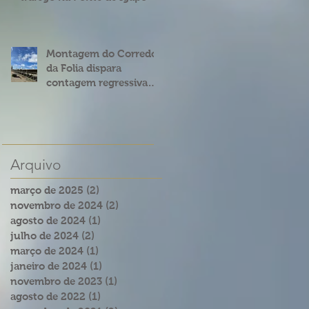
Montagem do Corredor
da Folia dispara
contagem regressiva
para o Carnatal 2023
Arquivo
março de 2025
(2)
2 posts
novembro de 2024
(2)
2 posts
agosto de 2024
(1)
1 post
julho de 2024
(2)
2 posts
março de 2024
(1)
1 post
janeiro de 2024
(1)
1 post
novembro de 2023
(1)
1 post
agosto de 2022
(1)
1 post