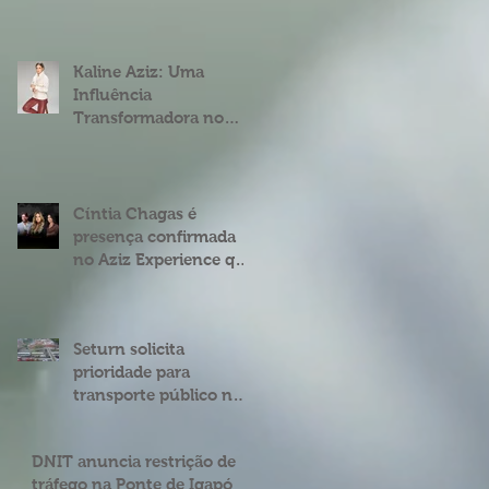
fenômeno digital
Cíntia Chagas
Kaline Aziz: Uma
Influência
Transformadora no
Mercado Imobiliário
Brasileiro
Cíntia Chagas é
presença confirmada
no Aziz Experience que
acontece em Natal
Seturn solicita
prioridade para
transporte público na
BR 101 entre o viaduto
de Ponta Negra e o do
DNIT anuncia restrição de
4º Centenário
tráfego na Ponte de Igapó