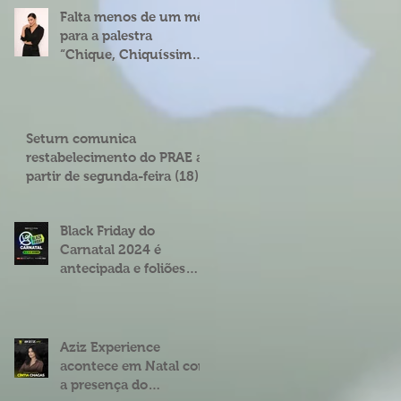
Falta menos de um mês
para a palestra
“Chique, Chiquíssima”
com Cíntia Chagas em
Natal
Seturn comunica
restabelecimento do PRAE a
partir de segunda-feira (18)
Black Friday do
Carnatal 2024 é
antecipada e foliões
podem garantir abadás
e combos com
descontos de até 25%
Aziz Experience
acontece em Natal com
a presença do