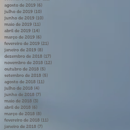
agosto de 2019
(6)
6 posts
julho de 2019
(10)
10 posts
junho de 2019
(10)
10 posts
maio de 2019
(11)
11 posts
abril de 2019
(14)
14 posts
março de 2019
(6)
6 posts
fevereiro de 2019
(21)
21 posts
janeiro de 2019
(8)
8 posts
dezembro de 2018
(17)
17 posts
novembro de 2018
(12)
12 posts
outubro de 2018
(5)
5 posts
setembro de 2018
(5)
5 posts
agosto de 2018
(11)
11 posts
julho de 2018
(4)
4 posts
junho de 2018
(7)
7 posts
maio de 2018
(3)
3 posts
abril de 2018
(6)
6 posts
março de 2018
(8)
8 posts
fevereiro de 2018
(11)
11 posts
janeiro de 2018
(7)
7 posts