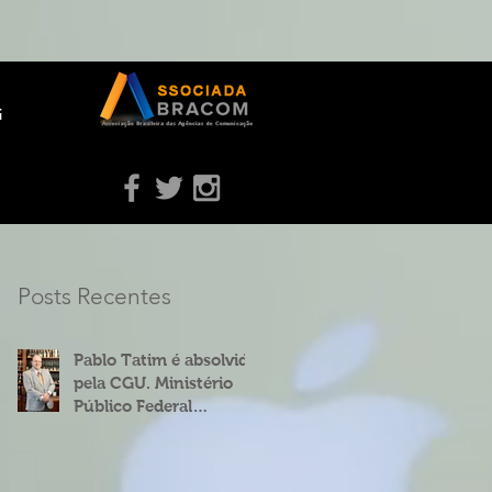
g
Posts Recentes
Pablo Tatim é absolvido
pela CGU. Ministério
Público Federal
concorda.