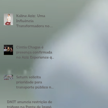
fenômeno digital
Cíntia Chagas
Kaline Aziz: Uma
Influência
Transformadora no
Mercado Imobiliário
Brasileiro
Cíntia Chagas é
presença confirmada
no Aziz Experience que
acontece em Natal
Seturn solicita
prioridade para
transporte público na
BR 101 entre o viaduto
de Ponta Negra e o do
DNIT anuncia restrição de
4º Centenário
tráfego na Ponte de Igapó