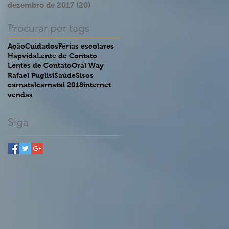
dezembro de 2017
(20)
20 posts
Procurar por tags
Ação
Cuidados
Férias escolares
Hapvida
Lente de Contato
Lentes de Contato
Oral Way
Rafael Puglisi
Saúde
Sisos
carnatal
carnatal 2018
internet
vendas
Siga