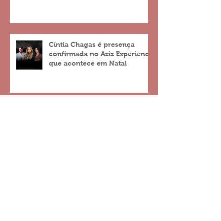
Cíntia Chagas é presença
confirmada no Aziz Experience
que acontece em Natal
Seturn solicita prioridade para
transporte público na BR 101
entre o viaduto de Ponta
Negra e o do 4º Centenário
DNIT anuncia restrição de tráfego na
Ponte de Igapó