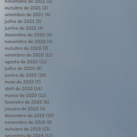
novembro de 2021
(2)
2 posts
outubro de 2021
(2)
2 posts
setembro de 2021
(4)
4 posts
julho de 2021
(3)
3 posts
junho de 2021
(4)
4 posts
dezembro de 2020
(4)
4 posts
novembro de 2020
(4)
4 posts
outubro de 2020
(3)
3 posts
setembro de 2020
(11)
11 posts
agosto de 2020
(11)
11 posts
julho de 2020
(9)
9 posts
junho de 2020
(19)
19 posts
maio de 2020
(7)
7 posts
abril de 2020
(14)
14 posts
março de 2020
(12)
12 posts
fevereiro de 2020
(6)
6 posts
janeiro de 2020
(4)
4 posts
dezembro de 2019
(15)
15 posts
novembro de 2019
(8)
8 posts
outubro de 2019
(13)
13 posts
setembro de 2019
(11)
11 posts