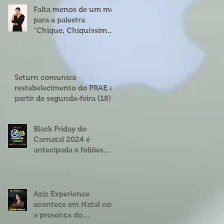
Falta menos de um mês
para a palestra
“Chique, Chiquíssima”
com Cíntia Chagas em
Natal
Seturn comunica
restabelecimento do PRAE a
partir de segunda-feira (18)
Black Friday do
Carnatal 2024 é
antecipada e foliões
podem garantir abadás
e combos com
descontos de até 25%
Aziz Experience
acontece em Natal com
a presença do