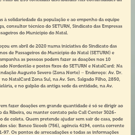
ças à solidariedade da população e ao empenho da equipe 
ga, consultor técnico do SETURN, Sindicato das Empresas 
sageiros do Município do Natal.
çou em abril de 2020 numa iniciativa do Sindicato das 
os de Passageiros do Município do Natal (SETURN) e 
 campanha as pessoas podem fazer as doações nos 10 
ado Nordestão e postos fixos do SETURN e NatalCard: Na 
Fundação Augusto Severo (Zona Norte) – Endereço: Av. Dr. 
; no NatalCard Zona Sul, na Av. Sen. Salgado Filho, 2850, 
ária, e no galpão da antiga sede da entidade, na Av. 
em fazer doações em grande quantidade é só se dirigir ao 
da Ribeira, ou manter contato pelo Call Center 3026-
de coleta. Quem pretende ajudar sem sair de casa, pode 
dos são: Banco Sicoob (756), agência 4194, conta corrente 
-97. Os pontos de arrecadações e todas as informações 