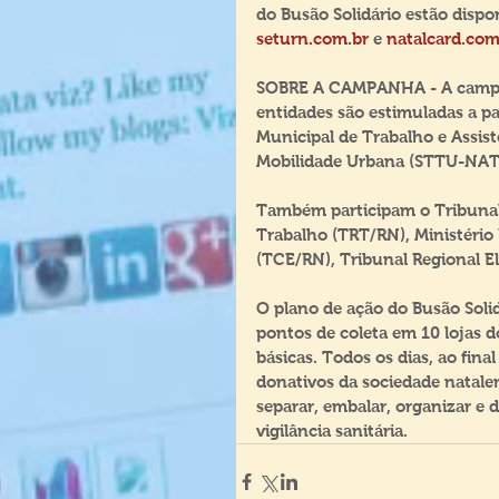
do Busão Solidário estão dispon
seturn.com.br
 e 
natalcard.com
SOBRE A CAMPANHA -
A campa
entidades são estimuladas a par
Municipal de Trabalho e Assist
Mobilidade Urbana (STTU-NATA
Também participam o Tribunal 
Trabalho (TRT/RN), Ministério
(TCE/RN), Tribunal Regional Ele
O plano de ação do Busão Solid
pontos de coleta em 10 lojas d
básicas. Todos os dias, ao final
donativos da sociedade natalen
separar, embalar, organizar e 
vigilância sanitária.