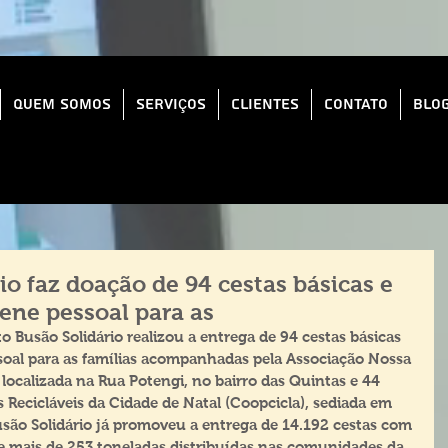
Quem Somos
Serviços
Clientes
Contato
Blo
io faz doação de 94 cestas básicas e
iene pessoal para as
to Busão Solidário realizou a entrega de 94 cestas básicas 
ssoal para as famílias acompanhadas pela Associação Nossa 
 localizada na Rua Potengi, no bairro das Quintas e 44 
s Recicláveis da Cidade de Natal (Coopcicla), sediada em 
usão Solidário já promoveu a entrega de 14.192 cestas com 
de mais de 253 toneladas distribuídas nas comunidades da 