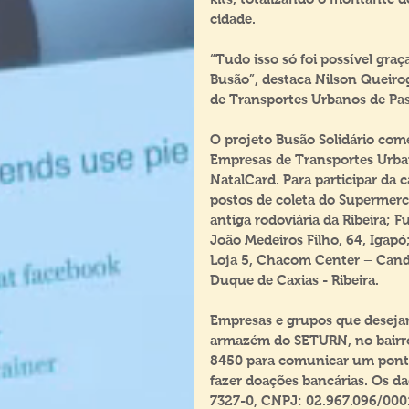
cidade.
“Tudo isso só foi possível gra
Busão”, destaca Nilson Queiro
de Transportes Urbanos de Pas
O projeto Busão Solidário come
Empresas de Transportes Urban
NatalCard. Para participar da
postos de coleta do Supermerc
antiga rodoviária da Ribeira; 
João Medeiros Filho, 64, Igapó
Loja 5, Chacom Center – Candel
Duque de Caxias - Ribeira.
Empresas e grupos que desejar
armazém do SETURN, no bairro 
8450 para comunicar um ponto 
fazer doações bancárias. Os da
7327-0, CNPJ: 02.967.096/0001