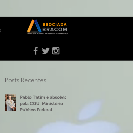
g
Posts Recentes
Pablo Tatim é absolvido
pela CGU. Ministério
Público Federal
concorda.