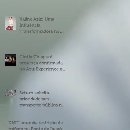
fenômeno digital
Cíntia Chagas
Kaline Aziz: Uma
Influência
Transformadora no
Mercado Imobiliário
Brasileiro
Cíntia Chagas é
presença confirmada
no Aziz Experience que
acontece em Natal
Seturn solicita
prioridade para
transporte público na
BR 101 entre o viaduto
de Ponta Negra e o do
DNIT anuncia restrição de
4º Centenário
tráfego na Ponte de Igapó