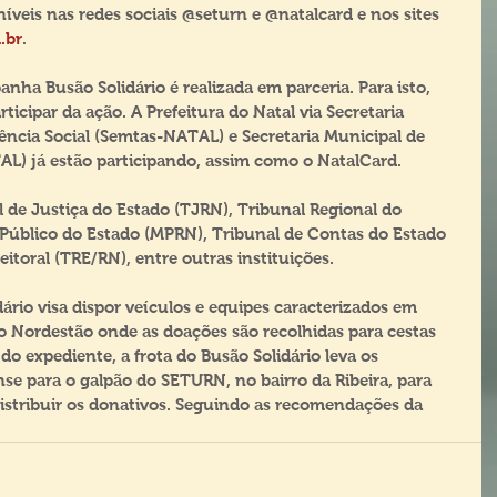
íveis nas redes sociais @seturn e @natalcard e nos sites 
.br
.
nha Busão Solidário é realizada em parceria. Para isto, 
ticipar da ação. A Prefeitura do Natal via Secretaria 
ência Social (Semtas-NATAL) e Secretaria Municipal de 
L) já estão participando, assim como o NatalCard.
de Justiça do Estado (TJRN), Tribunal Regional do 
 Público do Estado (MPRN), Tribunal de Contas do Estado 
itoral (TRE/RN), entre outras instituições.
ário visa dispor veículos e equipes caracterizados em 
o Nordestão onde as doações são recolhidas para cestas 
 do expediente, a frota do Busão Solidário leva os 
se para o galpão do SETURN, no bairro da Ribeira, para 
distribuir os donativos. Seguindo as recomendações da 