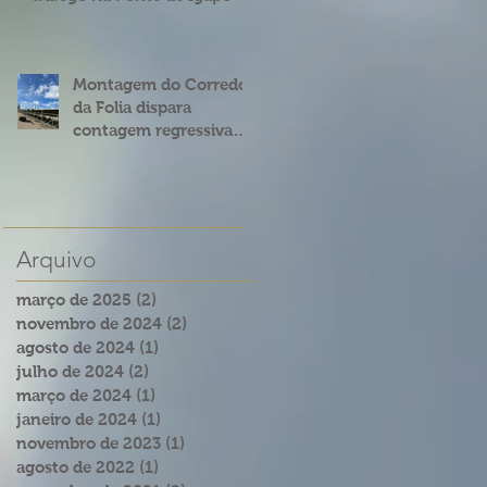
Montagem do Corredor
da Folia dispara
contagem regressiva
para o Carnatal 2023
Arquivo
março de 2025
(2)
2 posts
novembro de 2024
(2)
2 posts
agosto de 2024
(1)
1 post
julho de 2024
(2)
2 posts
março de 2024
(1)
1 post
janeiro de 2024
(1)
1 post
novembro de 2023
(1)
1 post
agosto de 2022
(1)
1 post