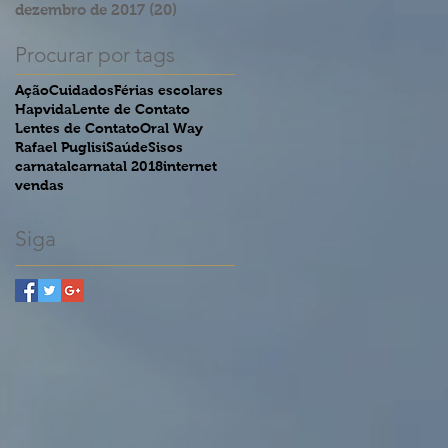
dezembro de 2017
(20)
20 posts
Procurar por tags
Ação
Cuidados
Férias escolares
Hapvida
Lente de Contato
Lentes de Contato
Oral Way
Rafael Puglisi
Saúde
Sisos
carnatal
carnatal 2018
internet
vendas
Siga