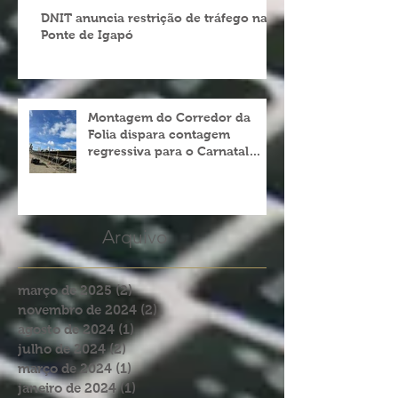
DNIT anuncia restrição de tráfego na
Ponte de Igapó
Montagem do Corredor da
Folia dispara contagem
regressiva para o Carnatal
2023
Arquivo
março de 2025
(2)
2 posts
novembro de 2024
(2)
2 posts
agosto de 2024
(1)
1 post
julho de 2024
(2)
2 posts
março de 2024
(1)
1 post