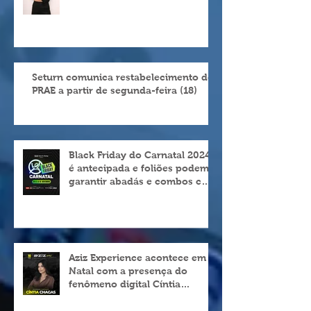
palestra “Chique, Chiquíssima”
com Cíntia Chagas em Natal
Seturn comunica restabelecimento do
PRAE a partir de segunda-feira (18)
Black Friday do Carnatal 2024
é antecipada e foliões podem
garantir abadás e combos com
descontos de até 25%
Aziz Experience acontece em
Natal com a presença do
fenômeno digital Cíntia