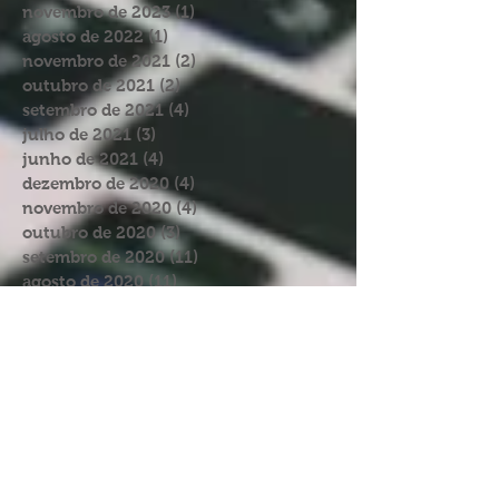
janeiro de 2024
(1)
1 post
novembro de 2023
(1)
1 post
agosto de 2022
(1)
1 post
novembro de 2021
(2)
2 posts
outubro de 2021
(2)
2 posts
setembro de 2021
(4)
4 posts
julho de 2021
(3)
3 posts
junho de 2021
(4)
4 posts
dezembro de 2020
(4)
4 posts
novembro de 2020
(4)
4 posts
outubro de 2020
(3)
3 posts
setembro de 2020
(11)
11 posts
agosto de 2020
(11)
11 posts
julho de 2020
(9)
9 posts
junho de 2020
(19)
19 posts
maio de 2020
(7)
7 posts
abril de 2020
(14)
14 posts
março de 2020
(12)
12 posts
fevereiro de 2020
(6)
6 posts
janeiro de 2020
(4)
4 posts