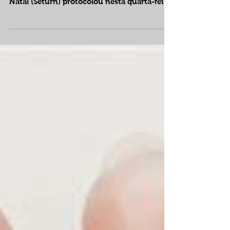
Natal (Seturn) protocolou nesta quarta-feira
(30), no...