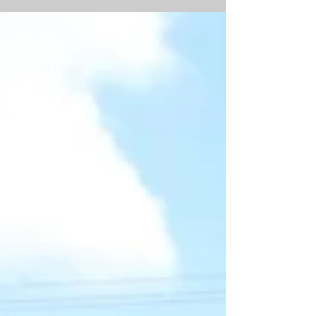
único doador pode salvar até 10 pessoas. É
importante que...