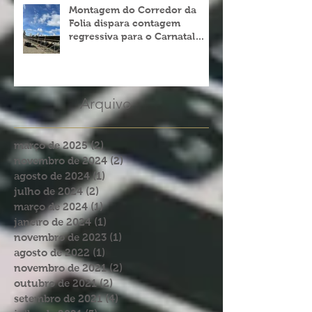
Montagem do Corredor da
Folia dispara contagem
regressiva para o Carnatal
2023
Arquivo
março de 2025
(2)
2 posts
novembro de 2024
(2)
2 posts
agosto de 2024
(1)
1 post
julho de 2024
(2)
2 posts
março de 2024
(1)
1 post
janeiro de 2024
(1)
1 post
novembro de 2023
(1)
1 post
agosto de 2022
(1)
1 post
novembro de 2021
(2)
2 posts
outubro de 2021
(2)
2 posts