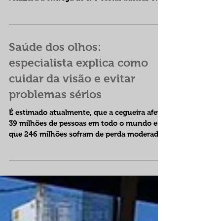
Busão Solidário do Seturn/NatalCard
realizará a entrega de 370 cestas básicas e
kits de...
Saúde dos olhos:
especialista explica como
cuidar da visão e evitar
problemas sérios
É estimado atualmente, que a cegueira afeta
39 milhões de pessoas em todo o mundo e
que 246 milhões sofram de perda moderada
ou severa da...