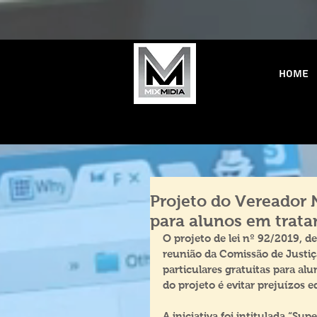
Home
Projeto do Vereador N
para alunos em trata
O projeto de lei nº 92/2019, d
reunião da Comissão de Justiça
particulares gratuitas para al
do projeto é evitar prejuízos 
A iniciativa foi intitulada “Su