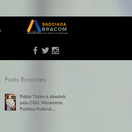
g
Posts Recentes
Pablo Tatim é absolvido
pela CGU. Ministério
Público Federal
concorda.