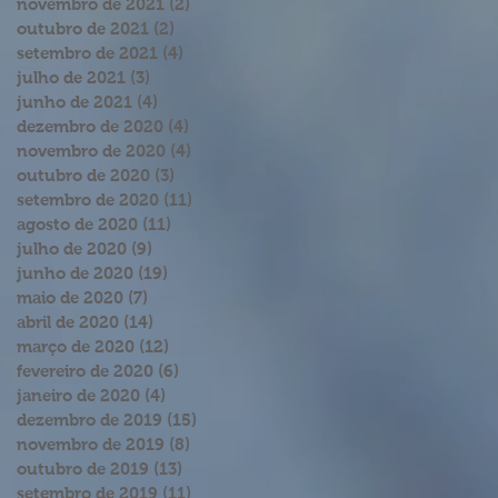
novembro de 2021
(2)
2 posts
outubro de 2021
(2)
2 posts
setembro de 2021
(4)
4 posts
julho de 2021
(3)
3 posts
junho de 2021
(4)
4 posts
dezembro de 2020
(4)
4 posts
novembro de 2020
(4)
4 posts
outubro de 2020
(3)
3 posts
setembro de 2020
(11)
11 posts
agosto de 2020
(11)
11 posts
julho de 2020
(9)
9 posts
junho de 2020
(19)
19 posts
maio de 2020
(7)
7 posts
abril de 2020
(14)
14 posts
março de 2020
(12)
12 posts
fevereiro de 2020
(6)
6 posts
janeiro de 2020
(4)
4 posts
dezembro de 2019
(15)
15 posts
novembro de 2019
(8)
8 posts
outubro de 2019
(13)
13 posts
setembro de 2019
(11)
11 posts