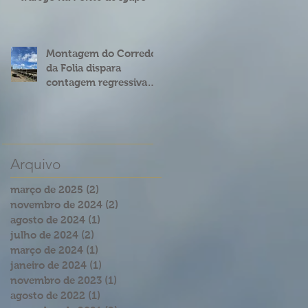
Montagem do Corredor
da Folia dispara
contagem regressiva
para o Carnatal 2023
Arquivo
março de 2025
(2)
2 posts
novembro de 2024
(2)
2 posts
agosto de 2024
(1)
1 post
julho de 2024
(2)
2 posts
março de 2024
(1)
1 post
janeiro de 2024
(1)
1 post
novembro de 2023
(1)
1 post
agosto de 2022
(1)
1 post