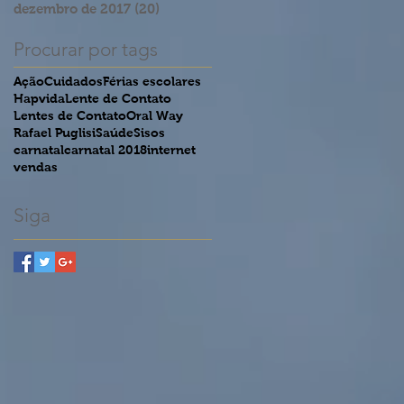
dezembro de 2017
(20)
20 posts
Procurar por tags
Ação
Cuidados
Férias escolares
Hapvida
Lente de Contato
Lentes de Contato
Oral Way
Rafael Puglisi
Saúde
Sisos
carnatal
carnatal 2018
internet
vendas
Siga