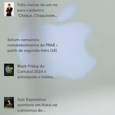
Falta menos de um mês
para a palestra
“Chique, Chiquíssima”
com Cíntia Chagas em
Natal
Seturn comunica
restabelecimento do PRAE a
partir de segunda-feira (18)
Black Friday do
Carnatal 2024 é
antecipada e foliões
podem garantir abadás
e combos com
descontos de até 25%
Aziz Experience
acontece em Natal com
a presença do