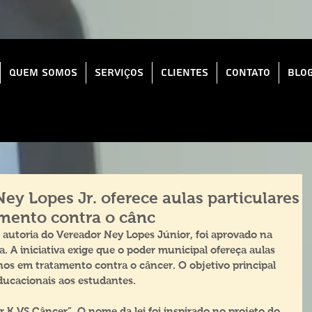
Quem Somos
Serviços
Clientes
Contato
Blo
ey Lopes Jr. oferece aulas particulares
mento contra o cânc
e autoria do Vereador Ney Lopes Júnior, foi aprovado na 
. A iniciativa exige que o poder municipal ofereça aulas 
unos em tratamento contra o câncer. O objetivo principal 
educacionais aos estudantes.
per K VS Câncer”. O nome da lei foi inspirado no projeto do 