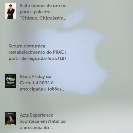
Falta menos de um mês
para a palestra
“Chique, Chiquíssima”
com Cíntia Chagas em
Natal
Seturn comunica
restabelecimento do PRAE a
partir de segunda-feira (18)
Black Friday do
Carnatal 2024 é
antecipada e foliões
podem garantir abadás
e combos com
descontos de até 25%
Aziz Experience
acontece em Natal com
a presença do