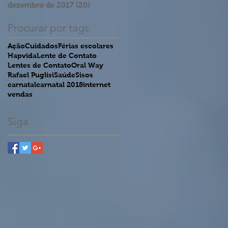
dezembro de 2017
(20)
20 posts
Procurar por tags
Ação
Cuidados
Férias escolares
Hapvida
Lente de Contato
Lentes de Contato
Oral Way
Rafael Puglisi
Saúde
Sisos
carnatal
carnatal 2018
internet
vendas
Siga