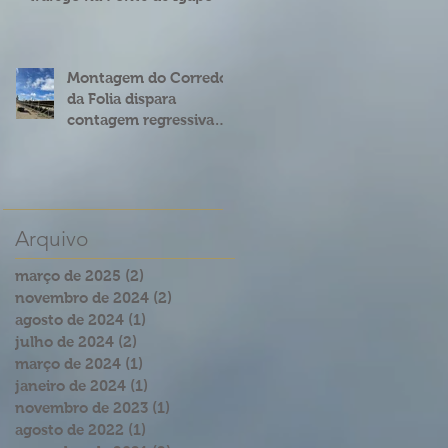
Montagem do Corredor
da Folia dispara
contagem regressiva
para o Carnatal 2023
Arquivo
março de 2025
(2)
2 posts
novembro de 2024
(2)
2 posts
agosto de 2024
(1)
1 post
julho de 2024
(2)
2 posts
março de 2024
(1)
1 post
janeiro de 2024
(1)
1 post
novembro de 2023
(1)
1 post
agosto de 2022
(1)
1 post