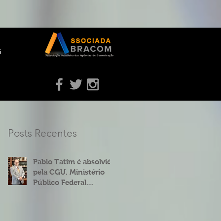
g
Posts Recentes
Pablo Tatim é absolvido
pela CGU. Ministério
Público Federal
concorda.