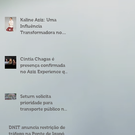
fenômeno digital
Cíntia Chagas
Kaline Aziz: Uma
Influência
Transformadora no
Mercado Imobiliário
Brasileiro
Cíntia Chagas é
presença confirmada
no Aziz Experience que
acontece em Natal
Seturn solicita
prioridade para
transporte público na
BR 101 entre o viaduto
de Ponta Negra e o do
DNIT anuncia restrição de
4º Centenário
tráfego na Ponte de Igapó