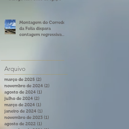
Montagem do Corredor
da Folia dispara
contagem regressiva
para o Carnatal 2023
Arquivo
março de 2025
(2)
2 posts
novembro de 2024
(2)
2 posts
agosto de 2024
(1)
1 post
julho de 2024
(2)
2 posts
março de 2024
(1)
1 post
janeiro de 2024
(1)
1 post
novembro de 2023
(1)
1 post
agosto de 2022
(1)
1 post