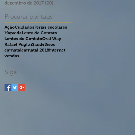
dezembro de 2017
(20)
20 posts
Procurar por tags
Ação
Cuidados
Férias escolares
Hapvida
Lente de Contato
Lentes de Contato
Oral Way
Rafael Puglisi
Saúde
Sisos
carnatal
carnatal 2018
internet
vendas
Siga