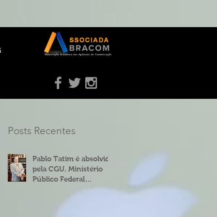
g
Posts Recentes
Pablo Tatim é absolvido
pela CGU. Ministério
Público Federal
concorda.