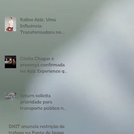
fenômeno digital
Cíntia Chagas
Kaline Aziz: Uma
Influência
Transformadora no
Mercado Imobiliário
Brasileiro
Cíntia Chagas é
presença confirmada
no Aziz Experience que
acontece em Natal
Seturn solicita
prioridade para
transporte público na
BR 101 entre o viaduto
de Ponta Negra e o do
DNIT anuncia restrição de
4º Centenário
tráfego na Ponte de Igapó