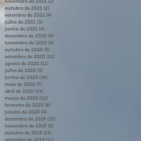
novembro de 2021
(2)
2 posts
outubro de 2021
(2)
2 posts
setembro de 2021
(4)
4 posts
julho de 2021
(3)
3 posts
junho de 2021
(4)
4 posts
dezembro de 2020
(4)
4 posts
novembro de 2020
(4)
4 posts
outubro de 2020
(3)
3 posts
setembro de 2020
(11)
11 posts
agosto de 2020
(11)
11 posts
julho de 2020
(9)
9 posts
junho de 2020
(19)
19 posts
maio de 2020
(7)
7 posts
abril de 2020
(14)
14 posts
março de 2020
(12)
12 posts
fevereiro de 2020
(6)
6 posts
janeiro de 2020
(4)
4 posts
dezembro de 2019
(15)
15 posts
novembro de 2019
(8)
8 posts
outubro de 2019
(13)
13 posts
setembro de 2019
(11)
11 posts