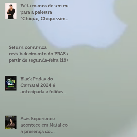
Falta menos de um mês
para a palestra
“Chique, Chiquíssima”
com Cíntia Chagas em
Natal
Seturn comunica
restabelecimento do PRAE a
partir de segunda-feira (18)
Black Friday do
Carnatal 2024 é
antecipada e foliões
podem garantir abadás
e combos com
descontos de até 25%
Aziz Experience
acontece em Natal com
a presença do