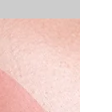
De 22 a 24 de julho, o dentista paulista
Rafael Puglisi ministra na Oral Way, unidade
Seaway, em Capim Macio, o “Curso de
Lentes de...